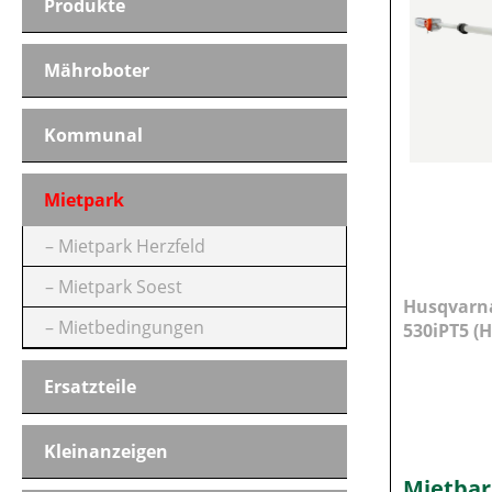
Produkte
PREIS
Mähroboter
Kommunal
Mietpark
Mietpark Herzfeld
Mietpark Soest
Husqvarn
Mietbedingungen
530iPT5 (H
Ersatzteile
Kleinanzeigen
Mietbar