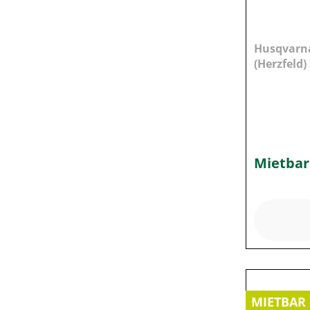
Husqvarn
(Herzfeld)
Mietbar
MIETBAR