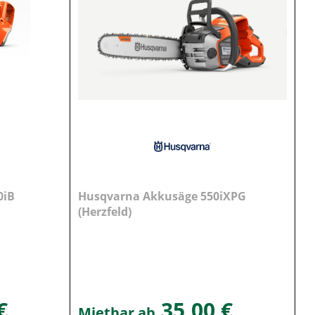
0iB
Husqvarna Akkusäge 550iXPG
(Herzfeld)
€
35,00 €
Mietbar ab