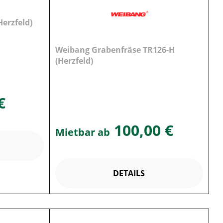
Herzfeld)
Weibang Grabenfräse TR126-H
(Herzfeld)
€
100,00 €
Mietbar ab
DETAILS