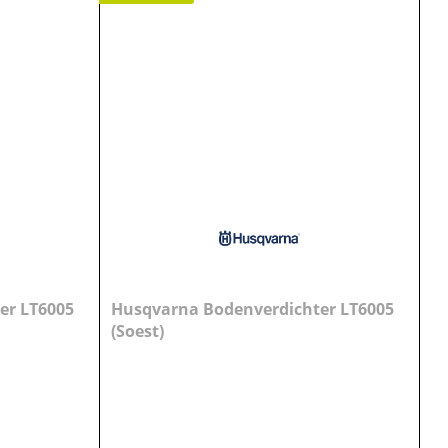
er LT6005
Husqvarna Bodenverdichter LT6005
(Soest)