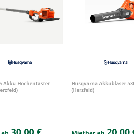
a Akku-Hochentaster
Husqvarna Akkubläser 53
erzfeld)
(Herzfeld)
30,00 €
20,00 
 ab
Mietbar ab