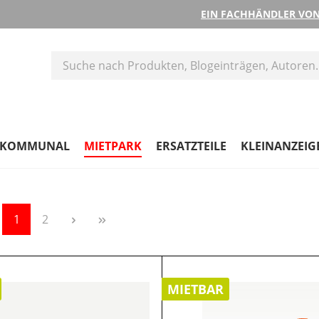
EIN FACHHÄNDLER VON
KOMMUNAL
MIETPARK
ERSATZTEILE
KLEINANZEIG
Seite
Seite
1
2
MIETBAR