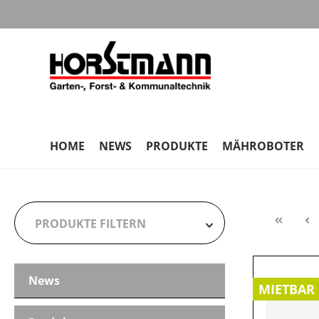
m Hauptinhalt springen
Zur Suche springen
Zur Hauptnavigation springen
HOME
NEWS
PRODUKTE
MÄHROBOTER
PRODUKTE FILTERN
News
HERSTELLER
MIETBAR