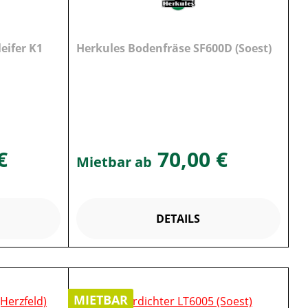
eifer K1
Herkules Bodenfräse SF600D (Soest)
€
70,00 €
Mietbar ab
DETAILS
MIETBAR