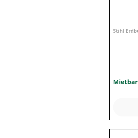
Stihl Erdb
Mietbar