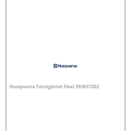
Husqvarna Forstgürtel Flexi 593837202