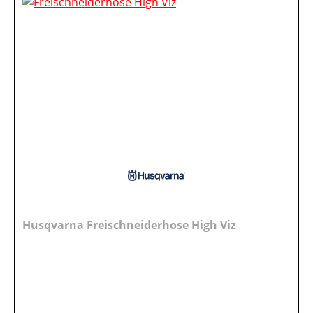
Husqvarna Freischneiderhose High Viz