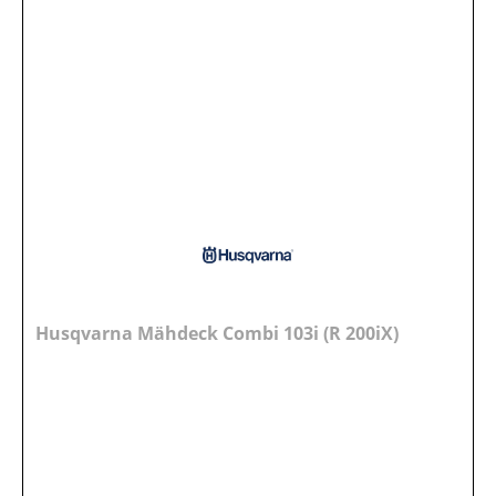
Husqvarna Mähdeck Combi 103i (R 200iX)