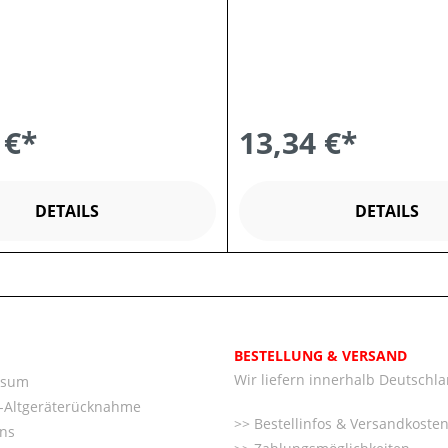
 €*
13,34 €*
DETAILS
DETAILS
BESTELLUNG & VERSAND
Wir liefern innerhalb Deutschl
ssum
o-Altgeräterücknahme
Bestellinfos & Versandkoste
ns