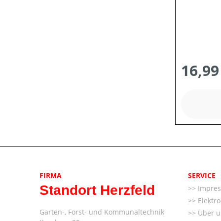
16,99
FIRMA
SERVICE
Standort Herzfeld
Impre
Elektr
Garten-, Forst- und Kommunaltechnik
Über u