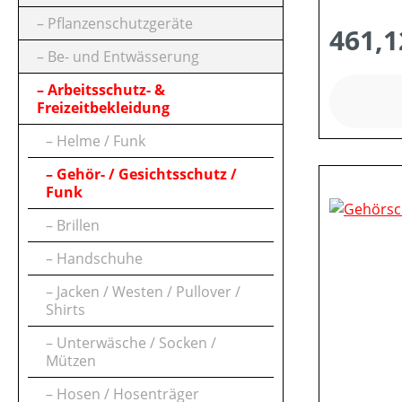
Pflanzenschutzgeräte
461,1
Be- und Entwässerung
Arbeitsschutz- &
Freizeitbekleidung
Helme / Funk
Gehör- / Gesichtsschutz /
Funk
Brillen
Handschuhe
Jacken / Westen / Pullover /
Shirts
Unterwäsche / Socken /
Mützen
Hosen / Hosenträger