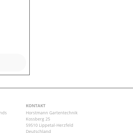
KONTAKT
ands
Horstmann Gartentechnik
Kossberg 25
59510 Lippetal-Herzfeld
n
Deutschland