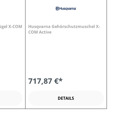
ügel X-COM
Husqvarna Gehörschutzmuschel X-
COM Active
717,87 €*
DETAILS