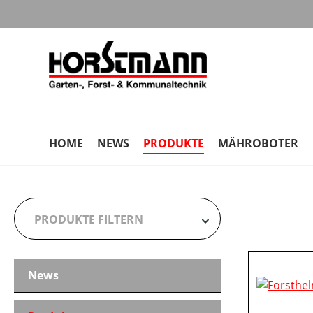
m Hauptinhalt springen
Zur Suche springen
Zur Hauptnavigation springen
HOME
NEWS
PRODUKTE
MÄHROBOTER
PRODUKTE FILTERN
News
HERSTELLER