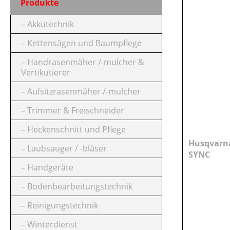
Produkte
FARBE (GERÄT)
Akkutechnik
Kettensägen und Baumpflege
FARBE (VARIANTE)
Handrasenmäher /-mulcher &
Vertikutierer
KLASSIFIZIERUNG
Aufsitzrasenmäher /-mulcher
Trimmer & Freischneider
QUALITÄTSSTUFE
Heckenschnitt und Pflege
Husqvarna
Laubsauger / -bläser
SYNC
PREIS
Handgeräte
Bodenbearbeitungstechnik
Reinigungstechnik
Winterdienst