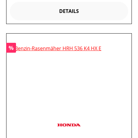
DETAILS
Rabatt
%