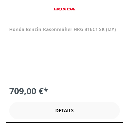
Honda Benzin-Rasenmäher HRG 416C1 SK (IZY)
709,00 €*
DETAILS