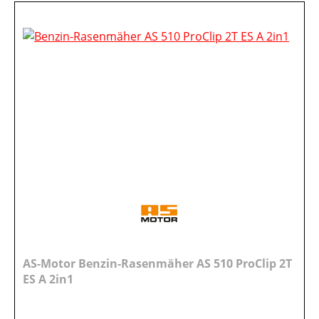
AS-Motor Benzin-Rasenmäher AS 510 ProClip 2T
ES A 2in1