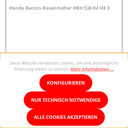
Honda Benzin-Rasenmäher HRH 536 K4 HX E
Diese Website verwendet Cookies, um eine bestmögliche
2.269,00 €*
Erfahrung bieten zu können.
Mehr Informationen ...
UVP: 2.639,00 €*
KONFIGURIEREN
DETAILS
NUR TECHNISCH NOTWENDIGE
ALLE COOKIES AKZEPTIEREN