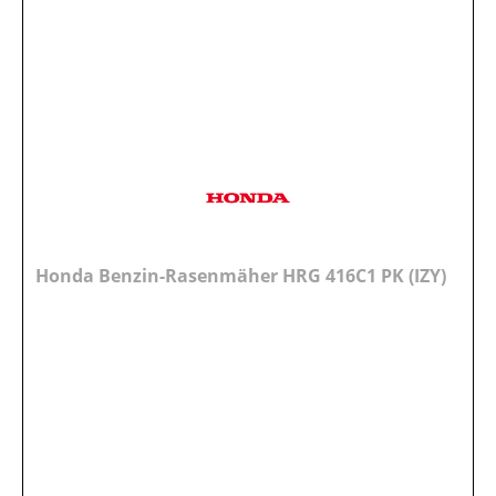
Honda Benzin-Rasenmäher HRG 416C1 PK (IZY)