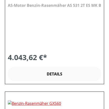
AS-Motor Benzin-Rasenmäher AS 531 2T ES MK B
4.043,62 €*
DETAILS