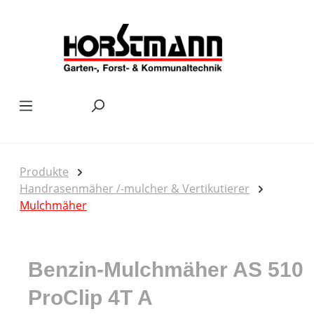
Zum Hauptinhalt springen
Produkte
Handrasenmäher /-mulcher & Vertikutierer
Mulchmäher
Benzin-Mulchmäher AS 510
ProClip 4T A