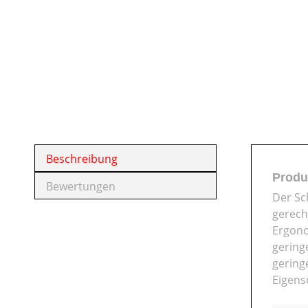
Beschreibung
Produ
Bewertungen
Der Sc
gerech
Ergono
gering
gering
Eigens