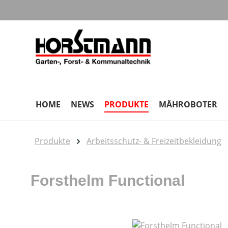
m Hauptinhalt springen
Zur Suche springen
Zur Hauptnavigation springen
HOME
NEWS
PRODUKTE
MÄHROBOTER
Produkte
Arbeitsschutz- & Freizeitbekleidung
Forsthelm Functional
Bildergalerie überspringen