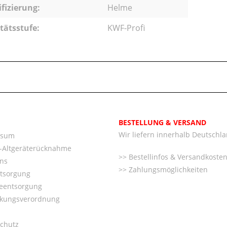
ifizierung:
Helme
tätsstufe:
KWF-Profi
BESTELLUNG & VERSAND
Wir liefern innerhalb Deutschl
ssum
o-Altgeräterücknahme
Bestellinfos & Versandkoste
ns
Zahlungsmöglichkeiten
ntsorgung
ieentsorgung
kungsverordnung
chutz