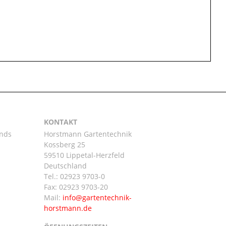
KONTAKT
ands
Horstmann Gartentechnik
Kossberg 25
59510 Lippetal-Herzfeld
n
Deutschland
Tel.:
02923 9703-0
Fax: 02923 9703-20
Mail: