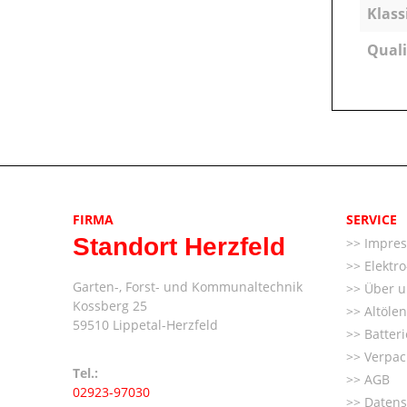
Klass
Quali
FIRMA
SERVICE
Standort Herzfeld
Impre
Elektr
Garten-, Forst- und Kommunaltechnik
Über u
Kossberg 25
Altöle
59510 Lippetal-Herzfeld
Batter
Verpac
Tel.:
AGB
02923-97030
Datens