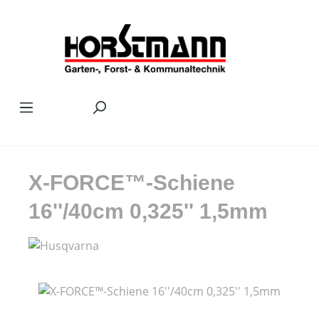
Zum Hauptinhalt springen
X-FORCE™-Schiene
16''/40cm 0,325'' 1,5mm
Bildergalerie überspringen