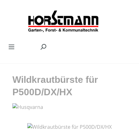
Zum Hauptinhalt springen
Wildkrautbürste für
P500D/DX/HX
Bildergalerie überspringen