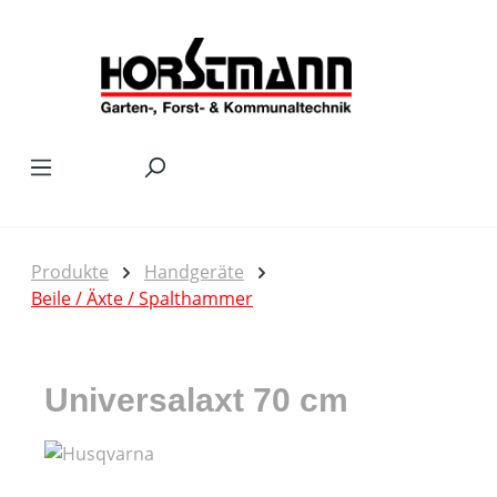
Zum Hauptinhalt springen
Produkte
Handgeräte
Beile / Äxte / Spalthammer
Universalaxt 70 cm