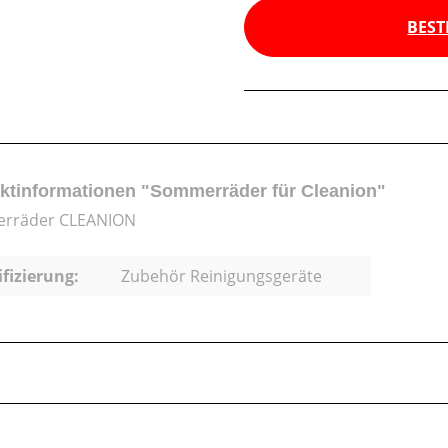
BEST
ktinformationen "Sommerräder für Cleanion"
rräder CLEANION
ifizierung:
Zubehör Reinigungsgeräte