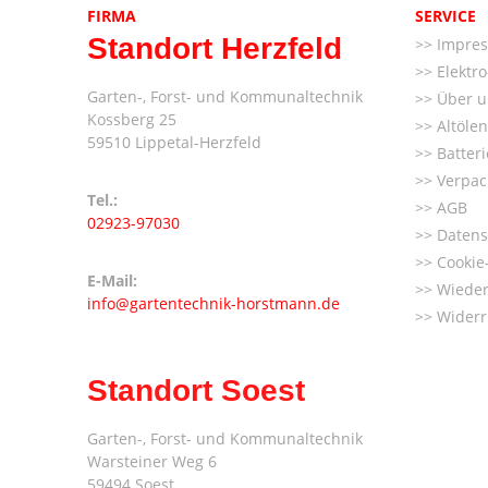
FIRMA
SERVICE
Standort Herzfeld
Impre
Elektr
Garten-, Forst- und Kommunaltechnik
Über u
Kossberg 25
Altöle
59510 Lippetal-Herzfeld
Batter
Verpac
Tel.:
AGB
02923-97030
Datens
Cookie-
E-Mail:
Wieder
info@gartentechnik-horstmann.de
Widerr
Standort Soest
Garten-, Forst- und Kommunaltechnik
Warsteiner Weg 6
59494 Soest