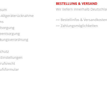
BESTELLUNG & VERSAND
Wir liefern innerhalb Deutschl
ssum
o-Altgeräterücknahme
Bestellinfos & Versandkoste
ns
Zahlungsmöglichkeiten
ntsorgung
ieentsorgung
kungsverordnung
chutz
Einstellungen
rufsrecht
ufsformular