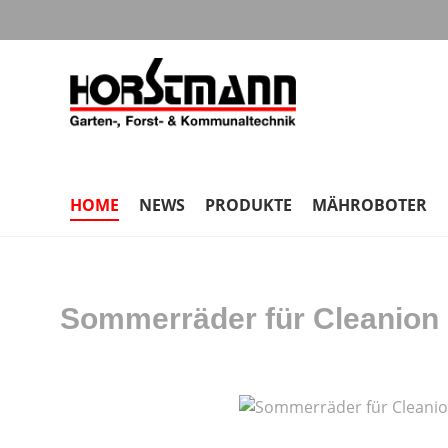
m Hauptinhalt springen
Zur Suche springen
Zur Hauptnavigation springen
HOME
NEWS
PRODUKTE
MÄHROBOTER
Sommerräder für Cleanion
Bildergalerie überspringen