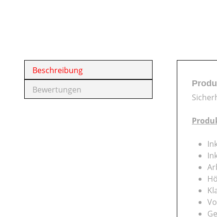
Beschreibung
Produ
Bewertungen
Sicher
Produ
In
In
Ar
Hö
Kl
Vo
Ge