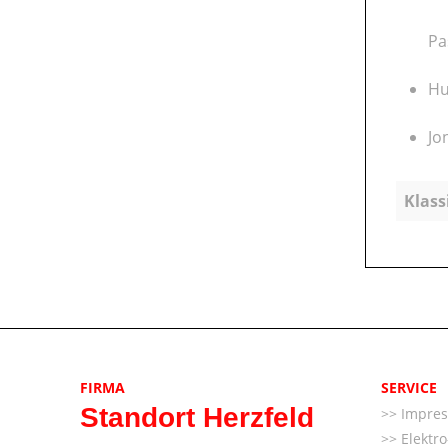
Pa
Hu
Jo
Klass
FIRMA
SERVICE
Standort Herzfeld
Impre
Elektr