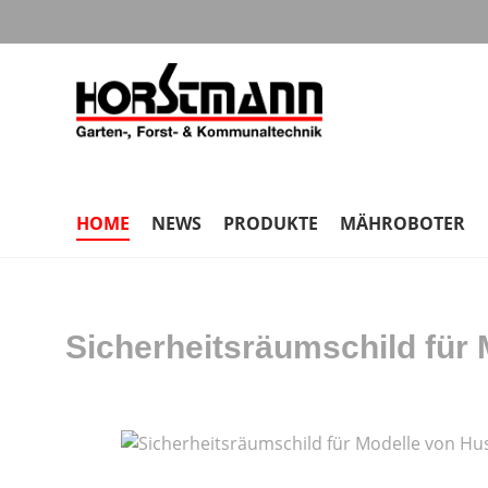
m Hauptinhalt springen
Zur Suche springen
Zur Hauptnavigation springen
HOME
NEWS
PRODUKTE
MÄHROBOTER
Sicherheitsräumschild für
Bildergalerie überspringen