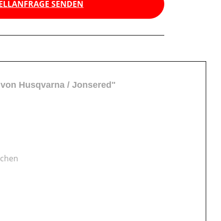
ELLANFRAGE SENDEN
 von Husqvarna / Jonsered"
nchen