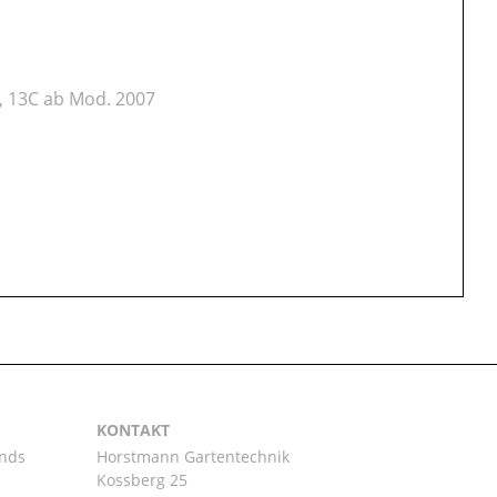
, 13C ab Mod. 2007
KONTAKT
ands
Horstmann Gartentechnik
Kossberg 25