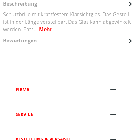
Beschreibung
Schutzbrille mit kratzfestem Klarsichtglas. Das Gestell
ist in der Länge verstellbar. Das Glas kann abgewinkelt
werden. Ents…
Mehr
Bewertungen
FIRMA
SERVICE
BESTELLUNG & VERSAND