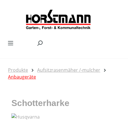
Zum Hauptinhalt springen
Produkte
Aufsitzrasenmäher /-mulcher
Anbaugeräte
Schotterharke