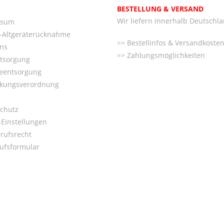
BESTELLUNG & VERSAND
Wir liefern innerhalb Deutschl
ssum
o-Altgeräterücknahme
Bestellinfos & Versandkoste
ns
Zahlungsmöglichkeiten
ntsorgung
ieentsorgung
kungsverordnung
chutz
Einstellungen
rufsrecht
ufsformular