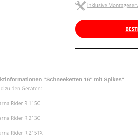
Inklusive Montageserv
BEST
ktinformationen "Schneeketten 16'' mit Spikes"
d zu den Geräten:
rna Rider R 115C
rna Rider R 213C
rna Rider R 215TX