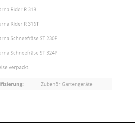
rna Rider R 318
rna Rider R 316T
rna Schneefräse ST 230P
rna Schneefräse ST 324P
ise verpackt.
ifizierung:
Zubehör Gartengeräte