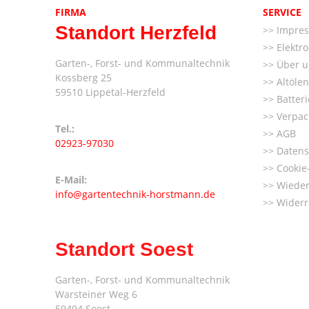
FIRMA
SERVICE
Standort Herzfeld
Impre
Elektr
Garten-, Forst- und Kommunaltechnik
Über u
Kossberg 25
Altöle
59510 Lippetal-Herzfeld
Batter
Verpac
Tel.:
AGB
02923-97030
Datens
Cookie-
E-Mail:
Wieder
info@gartentechnik-horstmann.de
Widerr
Standort Soest
Garten-, Forst- und Kommunaltechnik
Warsteiner Weg 6
59494 Soest