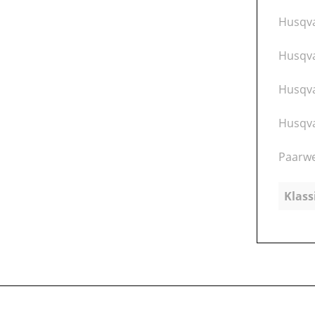
Husqva
Husqva
Husqva
Husqva
Paarwe
Klass