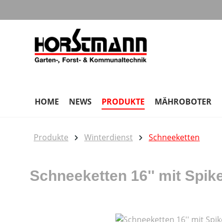
m Hauptinhalt springen
Zur Suche springen
Zur Hauptnavigation springen
HOME
NEWS
PRODUKTE
MÄHROBOTER
Produkte
Winterdienst
Schneeketten
Schneeketten 16'' mit Spik
Bildergalerie überspringen