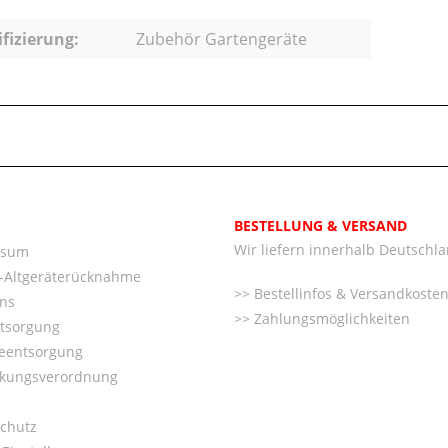
ifizierung:
Zubehör Gartengeräte
BESTELLUNG & VERSAND
Wir liefern innerhalb Deutschl
ssum
o-Altgeräterücknahme
Bestellinfos & Versandkoste
ns
Zahlungsmöglichkeiten
ntsorgung
ieentsorgung
kungsverordnung
chutz