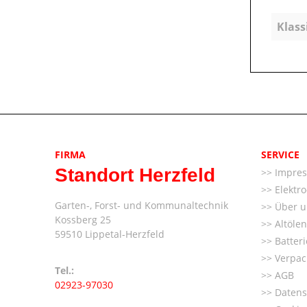
Klass
FIRMA
SERVICE
Standort Herzfeld
Impre
Elektr
Garten-, Forst- und Kommunaltechnik
Über u
Kossberg 25
Altöle
59510 Lippetal-Herzfeld
Batter
Verpac
Tel.:
AGB
02923-97030
Datens