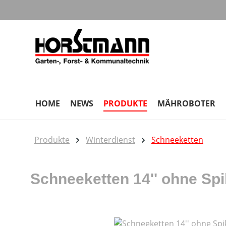
m Hauptinhalt springen
Zur Suche springen
Zur Hauptnavigation springen
HOME
NEWS
PRODUKTE
MÄHROBOTER
Produkte
Winterdienst
Schneeketten
Schneeketten 14'' ohne Sp
Bildergalerie überspringen