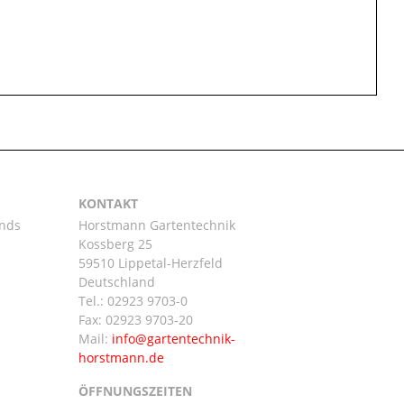
KONTAKT
ands
Horstmann Gartentechnik
Kossberg 25
59510 Lippetal-Herzfeld
n
Deutschland
Tel.:
02923 9703-0
Fax: 02923 9703-20
Mail:
ÖFFNUNGSZEITEN