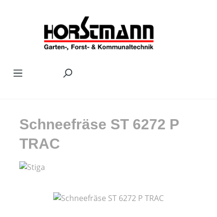
Zum Hauptinhalt springen
Schneefräse ST 6272 P
TRAC
Bildergalerie überspringen