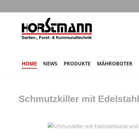
m Hauptinhalt springen
Zur Suche springen
Zur Hauptnavigation springen
HOME
NEWS
PRODUKTE
MÄHROBOTER
Schmutzkiller mit Edelstah
Bildergalerie überspringen