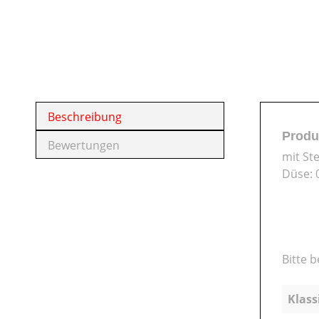
Beschreibung
Produ
Bewertungen
mit St
Düse: 
Bitte 
Klass