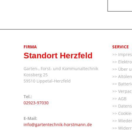
FIRMA
SERVICE
Standort Herzfeld
Impre
Elektr
Garten-, Forst- und Kommunaltechnik
Über u
Kossberg 25
Altöle
59510 Lippetal-Herzfeld
Batter
Verpac
Tel.:
AGB
02923-97030
Datens
Cookie-
E-Mail:
Wieder
info@gartentechnik-horstmann.de
Widerr