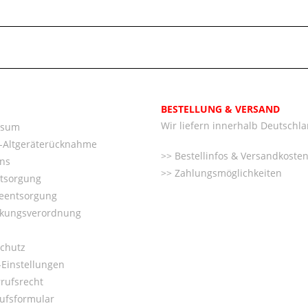
BESTELLUNG & VERSAND
Wir liefern innerhalb Deutschl
ssum
o-Altgeräterücknahme
Bestellinfos & Versandkoste
ns
Zahlungsmöglichkeiten
ntsorgung
ieentsorgung
kungsverordnung
chutz
Einstellungen
rufsrecht
ufsformular