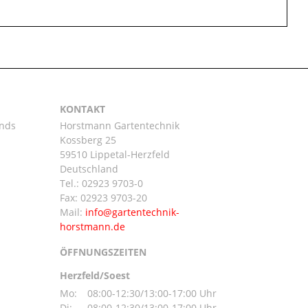
KONTAKT
ands
Horstmann Gartentechnik
Kossberg 25
59510 Lippetal-Herzfeld
n
Deutschland
Tel.:
02923 9703-0
Fax: 02923 9703-20
Mail:
ÖFFNUNGSZEITEN
Herzfeld/Soest
Mo:
08:00-12:30/13:00-17:00 Uhr
Di:
08:00-12:30/13:00-17:00 Uhr