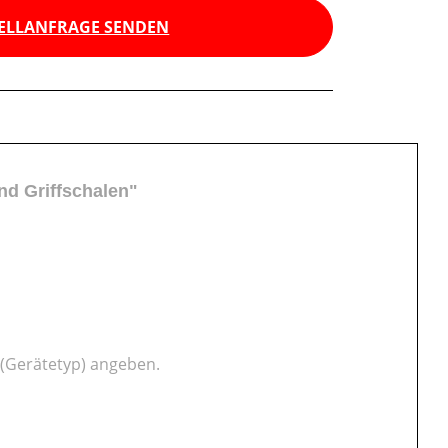
ELLANFRAGE SENDEN
nd Griffschalen"
 (Gerätetyp) angeben.