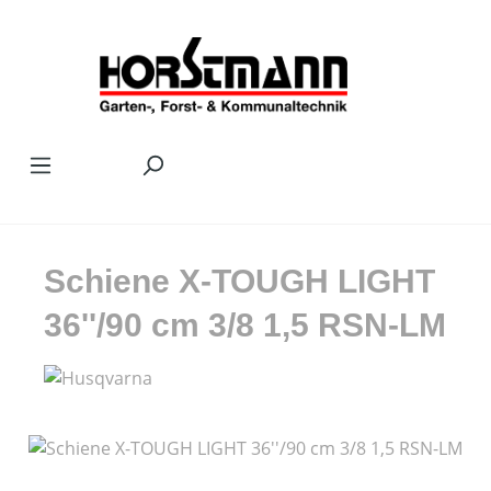
Zum Hauptinhalt springen
Schiene X-TOUGH LIGHT
36''/90 cm 3/8 1,5 RSN-LM
Bildergalerie überspringen