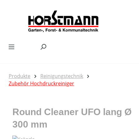
Zum Hauptinhalt springen
Produkte
Reinigungstechnik
Zubehör Hochdruckreiniger
Round Cleaner UFO lang Ø
300 mm