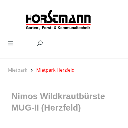
Zum Hauptinhalt springen
Mietpark
Mietpark Herzfeld
Nimos Wildkrautbürste
MUG-II (Herzfeld)