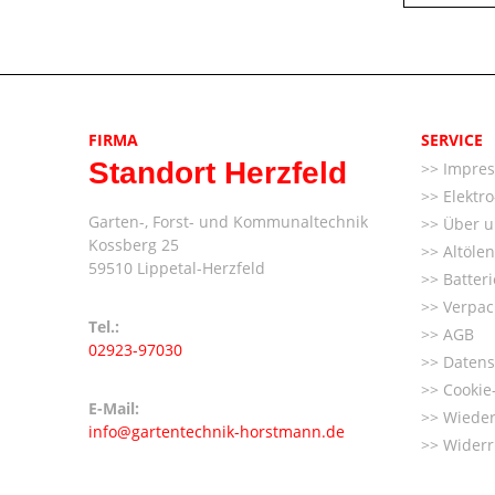
FIRMA
SERVICE
Standort Herzfeld
Impre
Elektr
Garten-, Forst- und Kommunaltechnik
Über u
Kossberg 25
Altöle
59510 Lippetal-Herzfeld
Batter
Verpac
Tel.:
AGB
02923-97030
Datens
Cookie-
E-Mail:
Wieder
info@gartentechnik-horstmann.de
Widerr