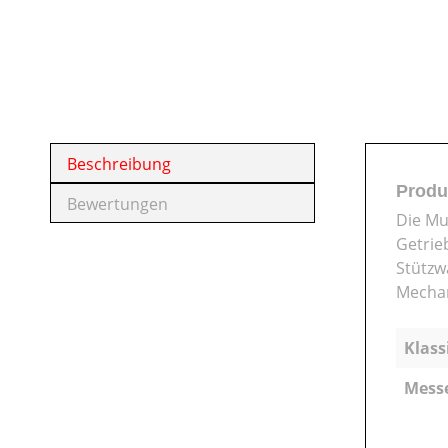
Beschreibung
Produ
Bewertungen
Die Mu
Getrie
Stützw
Mechan
Klass
Mess