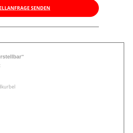
ELLANFRAGE SENDEN
stellbar"
:
dkurbel