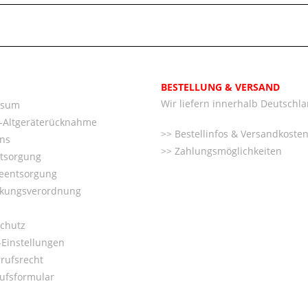
BESTELLUNG & VERSAND
Wir liefern innerhalb Deutschl
ssum
o-Altgeräterücknahme
Bestellinfos & Versandkoste
ns
Zahlungsmöglichkeiten
ntsorgung
ieentsorgung
kungsverordnung
chutz
Einstellungen
rufsrecht
ufsformular