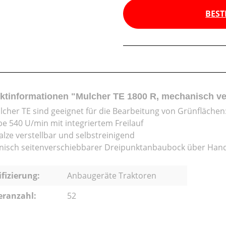
BEST
ktinformationen "Mulcher TE 1800 R, mechanisch ver
lcher TE sind geeignet für die Bearbeitung von Grünflächen
be 540 U/min mit integriertem Freilauf
alze verstellbar und selbstreinigend
isch seitenverschiebbarer Dreipunktanbaubock über Han
ifizierung:
Anbaugeräte Traktoren
eranzahl:
52