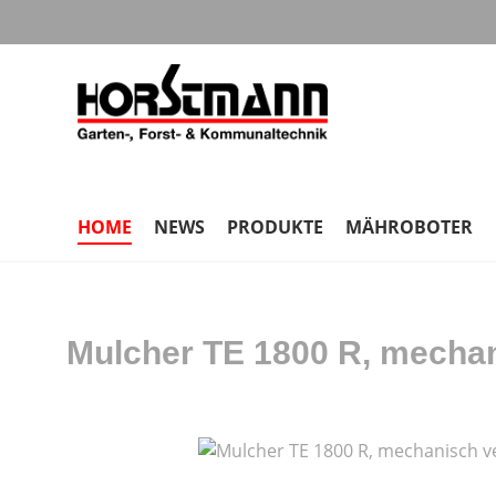
m Hauptinhalt springen
Zur Suche springen
Zur Hauptnavigation springen
HOME
NEWS
PRODUKTE
MÄHROBOTER
Mulcher TE 1800 R, mechan
Bildergalerie überspringen