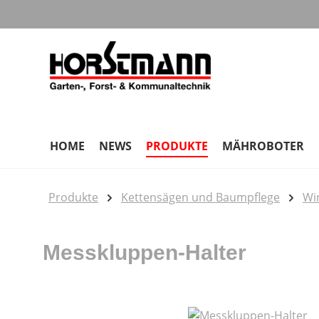
m Hauptinhalt springen
Zur Suche springen
Zur Hauptnavigation springen
HOME
NEWS
PRODUKTE
MÄHROBOTER
Produkte
Kettensägen und Baumpflege
Wi
Messkluppen-Halter
Bildergalerie überspringen