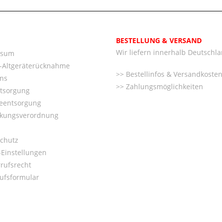
BESTELLUNG & VERSAND
Wir liefern innerhalb Deutschl
ssum
o-Altgeräterücknahme
Bestellinfos & Versandkoste
ns
Zahlungsmöglichkeiten
ntsorgung
ieentsorgung
kungsverordnung
chutz
Einstellungen
rufsrecht
ufsformular