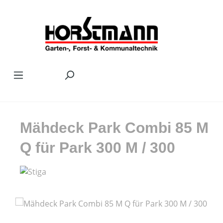
Zum Hauptinhalt springen
Mähdeck Park Combi 85 M
Q für Park 300 M / 300
Bildergalerie überspringen