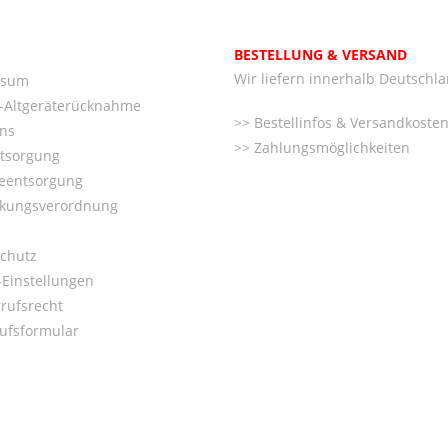
BESTELLUNG & VERSAND
Wir liefern innerhalb Deutschl
ssum
o-Altgeräterücknahme
Bestellinfos & Versandkoste
ns
Zahlungsmöglichkeiten
ntsorgung
ieentsorgung
kungsverordnung
chutz
Einstellungen
rufsrecht
ufsformular