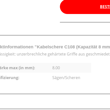
BEST
ktinformationen "Kabelschere C108 (Kapazität 8 mm
ässigkeit: unzerbrechliche gehärtete Griffe aus geschmied
ärke max (in mm):
8.00
ifizierung:
Sägen/Scheren