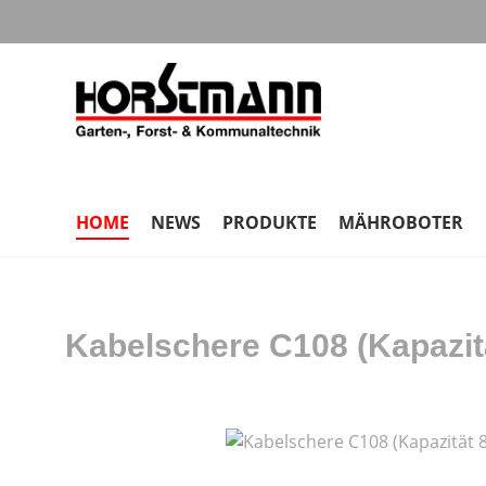
m Hauptinhalt springen
Zur Suche springen
Zur Hauptnavigation springen
HOME
NEWS
PRODUKTE
MÄHROBOTER
Kabelschere C108 (Kapazit
Bildergalerie überspringen