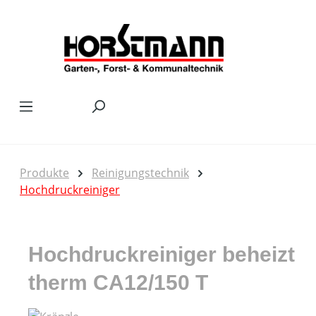
Zum Hauptinhalt springen
Produkte
Reinigungstechnik
Hochdruckreiniger
Hochdruckreiniger beheizt
therm CA12/150 T