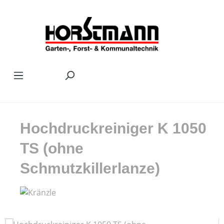
Zum Hauptinhalt springen
Hochdruckreiniger K 1050
TS (ohne
Schmutzkillerlanze)