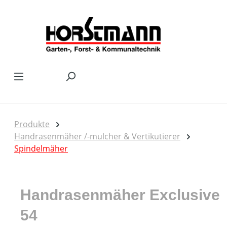
Zum Hauptinhalt springen
Produkte
Handrasenmäher /-mulcher & Vertikutierer
Spindelmäher
Handrasenmäher Exclusive
54