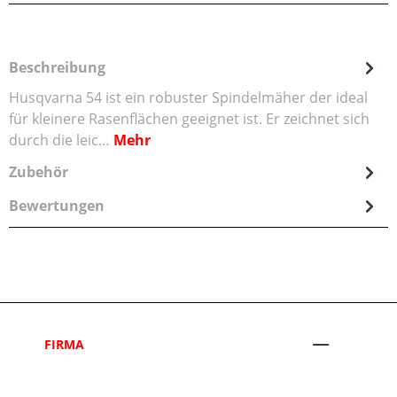
Beschreibung
Husqvarna 54 ist ein robuster Spindelmäher der ideal
für kleinere Rasenflächen geeignet ist. Er zeichnet sich
durch die leic…
Mehr
Zubehör
Bewertungen
FIRMA