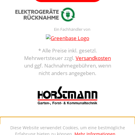
Ein Fachhändler von
* Alle Preise inkl. gesetzl.
Mehrwertsteuer zzgl.
Versandkosten
und ggf. Nachnahmegebühren, wenn
nicht anders angegeben.
Diese Website verwendet Cookies, um eine bestmögliche
Erfahrung bieten zu können.
Mehr Informationen ...