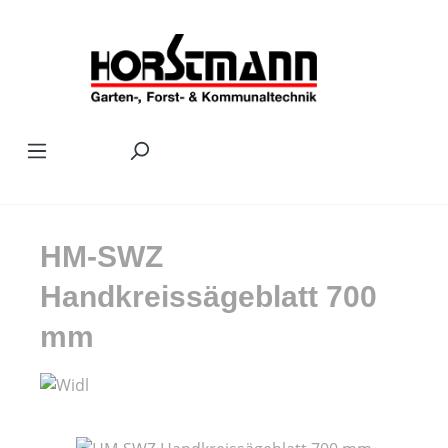
Zum Hauptinhalt springen
HM-SWZ
Handkreissägeblatt 700
mm