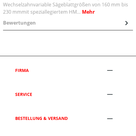
Wechselzahnvariable Sägeblattgrößen von 160 mm bis
230 mmmit speziallegiertem HM…
Mehr
Bewertungen
FIRMA
SERVICE
BESTELLUNG & VERSAND