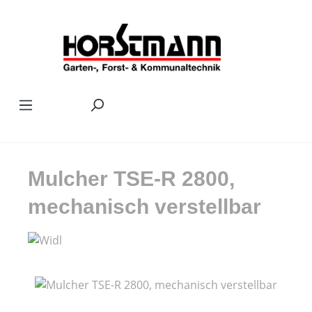
Zum Hauptinhalt springen
Mulcher TSE-R 2800,
mechanisch verstellbar
Bildergalerie überspringen