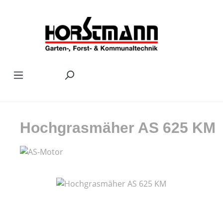
Zum Hauptinhalt springen
Hochgrasmäher AS 625 KM
Bildergalerie überspringen