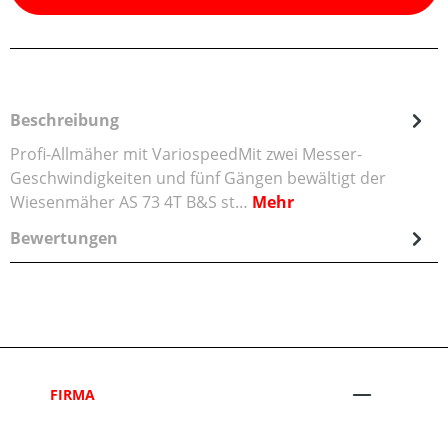
Beschreibung
Profi-Allmäher mit VariospeedMit zwei Messer-
Geschwindigkeiten und fünf Gängen bewältigt der
Wiesenmäher AS 73 4T B&S st…
Mehr
Bewertungen
FIRMA