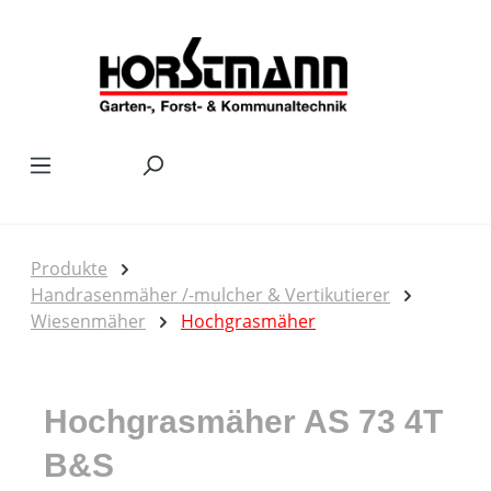
Zum Hauptinhalt springen
Produkte
Handrasenmäher /-mulcher & Vertikutierer
Wiesenmäher
Hochgrasmäher
Hochgrasmäher AS 73 4T
B&S