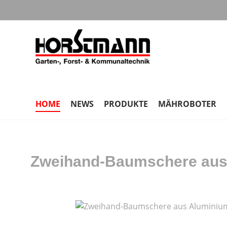
m Hauptinhalt springen
Zur Suche springen
Zur Hauptnavigation springen
HOME
NEWS
PRODUKTE
MÄHROBOTER
Zweihand-Baumschere aus
Bildergalerie überspringen