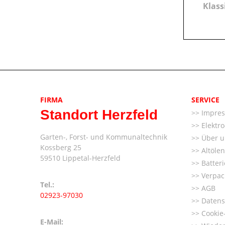
Klass
FIRMA
SERVICE
Standort Herzfeld
Impre
Elektr
Garten-, Forst- und Kommunaltechnik
Über u
Kossberg 25
Altöle
59510 Lippetal-Herzfeld
Batter
Verpac
Tel.:
AGB
02923-97030
Datens
Cookie-
E-Mail: