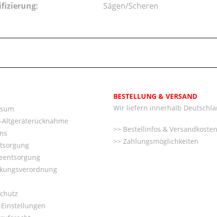
ifizierung:
Sägen/Scheren
BESTELLUNG & VERSAND
Wir liefern innerhalb Deutschl
ssum
o-Altgeräterücknahme
Bestellinfos & Versandkoste
ns
Zahlungsmöglichkeiten
ntsorgung
ieentsorgung
kungsverordnung
chutz
Einstellungen