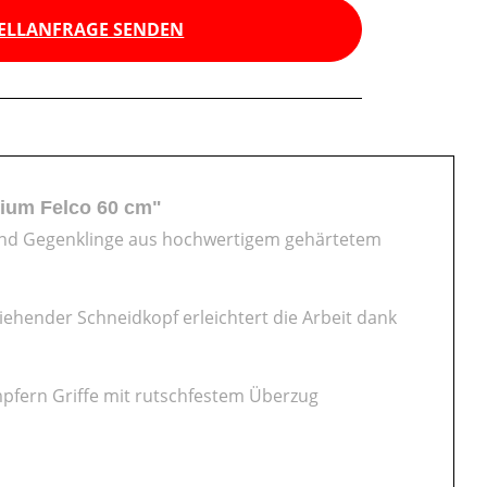
ELLANFRAGE SENDEN
ium Felco 60 cm"
e und Gegenklinge aus hochwertigem gehärtetem
iehender Schneidkopf erleichtert die Arbeit dank
fern Griffe mit rutschfestem Überzug