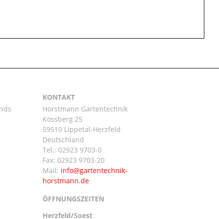
KONTAKT
ands
Horstmann Gartentechnik
Kossberg 25
59510 Lippetal-Herzfeld
n
Deutschland
Tel.:
02923 9703-0
Fax: 02923 9703-20
Mail:
ÖFFNUNGSZEITEN
Herzfeld/Soest