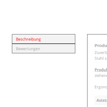
Beschreibung
Produ
Bewertungen
Zuverl
Stahl s
Produ
ziehen
Ergono
Astst