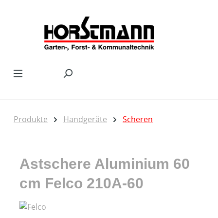
Zum Hauptinhalt springen
Produkte
Handgeräte
Scheren
Astschere Aluminium 60
cm Felco 210A-60