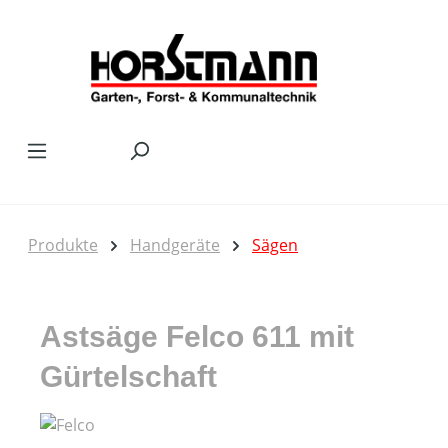
Zum Hauptinhalt springen
Produkte
Handgeräte
Sägen
Astsäge Felco 611 mit
Gürtelschaft