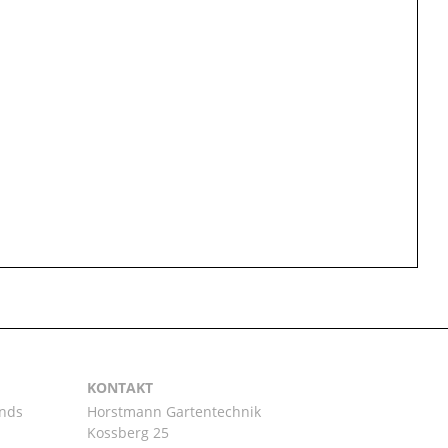
KONTAKT
ands
Horstmann Gartentechnik
Kossberg 25