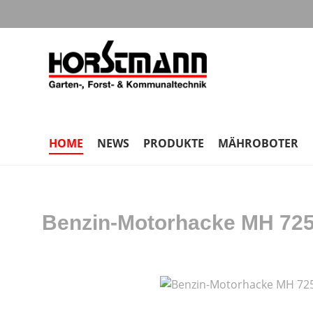
m Hauptinhalt springen
Zur Suche springen
Zur Hauptnavigation springen
HOME
NEWS
PRODUKTE
MÄHROBOTER
Benzin-Motorhacke MH 72
Bildergalerie überspringen