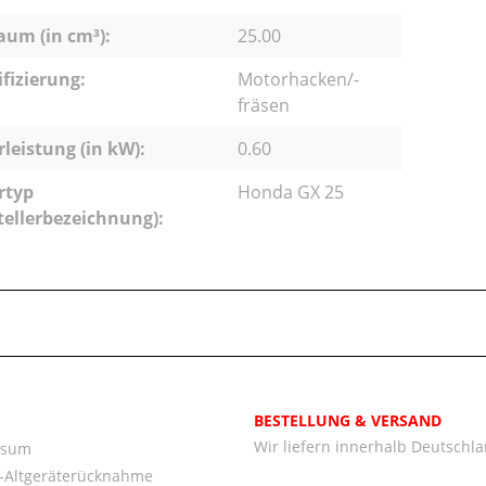
um (in cm³):
25.00
ifizierung:
Motorhacken/-
fräsen
leistung (in kW):
0.60
rtyp
Honda GX 25
tellerbezeichnung):
BESTELLUNG & VERSAND
Wir liefern innerhalb Deutschl
ssum
o-Altgeräterücknahme