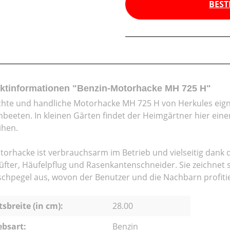
BEST
ktinformationen "Benzin-Motorhacke MH 725 H"
ichte und handliche Motorhacke MH 725 H von Herkules eig
beeten. In kleinen Gärten findet der Heimgärtner hier eine
ihen.
torhacke ist verbrauchsarm im Betrieb und vielseitig dank d
üfter, Häufelpflug und Rasenkantenschneider. Sie zeichnet 
chpegel aus, wovon der Benutzer und die Nachbarn profiti
tsbreite (in cm):
28.00
ebsart:
Benzin