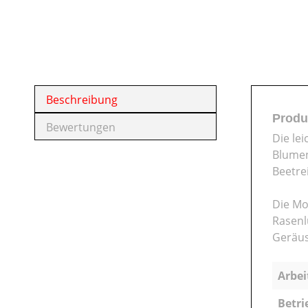
Beschreibung
Produ
Bewertungen
Die le
Blumen
Beetre
Die Mo
Rasenl
Geräus
Arbei
Betri