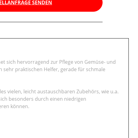
ELLANFRAGE SENDEN
net sich hervorragend zur Pflege von Gemüse- und
n sehr praktischen Helfer, gerade für schmale
es vielen, leicht austauschbaren Zubehörs, wie u.a.
sich besonders durch einen niedrigen
eren können.