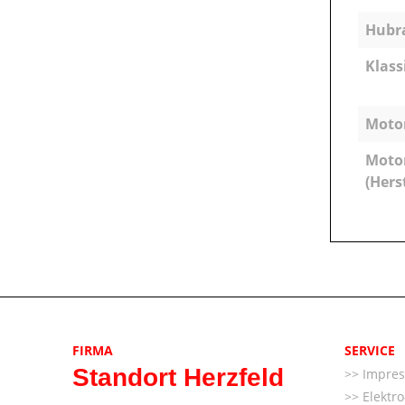
Hubra
Klass
Motor
Moto
(Hers
FIRMA
SERVICE
Standort Herzfeld
Impre
Elektr