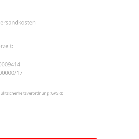
 Versandkosten
rzeit:
0009414
00000/17
uktsicherheitsverordnung (GPSR):