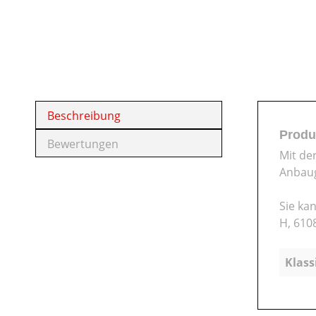
Beschreibung
Produ
Bewertungen
Mit de
Anbaug
Sie ka
H, 610
Klass