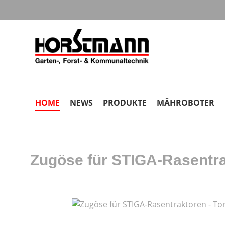
m Hauptinhalt springen
Zur Suche springen
Zur Hauptnavigation springen
HOME
NEWS
PRODUKTE
MÄHROBOTER
Zugöse für STIGA-Rasentra
Bildergalerie überspringen