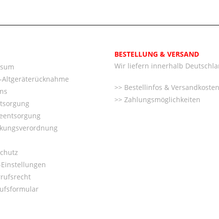
BESTELLUNG & VERSAND
Wir liefern innerhalb Deutschl
ssum
o-Altgeräterücknahme
Bestellinfos & Versandkoste
ns
Zahlungsmöglichkeiten
ntsorgung
ieentsorgung
kungsverordnung
chutz
Einstellungen
rufsrecht
ufsformular