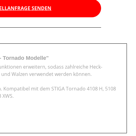
ELLANFRAGE SENDEN
- Tornado Modelle"
unktionen erweitern, sodass zahlreiche Heck-
e und Walzen verwendet werden können.
n. Kompatibel mit dem STIGA Tornado 4108 H, 5108
8 XWS.