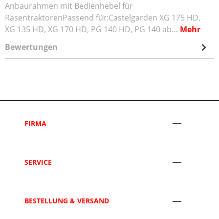
Anbaurahmen mit Bedienhebel für
RasentraktorenPassend für:Castelgarden XG 175 HD,
XG 135 HD, XG 170 HD, PG 140 HD, PG 140 ab…
Mehr
Bewertungen
FIRMA
SERVICE
BESTELLUNG & VERSAND