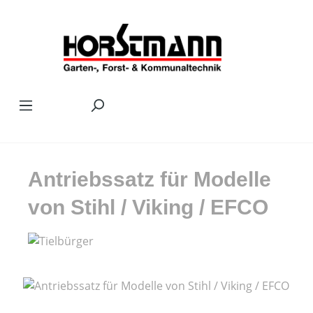
Zum Hauptinhalt springen
Antriebssatz für Modelle
von Stihl / Viking / EFCO
Bildergalerie überspringen