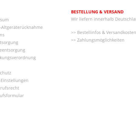
BESTELLUNG & VERSAND
Wir liefern innerhalb Deutschl
ssum
o-Altgeräterücknahme
Bestellinfos & Versandkoste
ns
Zahlungsmöglichkeiten
ntsorgung
ieentsorgung
kungsverordnung
chutz
Einstellungen
rufsrecht
ufsformular