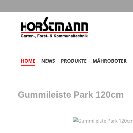
m Hauptinhalt springen
Zur Suche springen
Zur Hauptnavigation springen
HOME
NEWS
PRODUKTE
MÄHROBOTER
Gummileiste Park 120cm
Bildergalerie überspringen