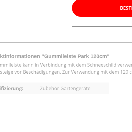
BEST
ktinformationen "Gummileiste Park 120cm"
mmileiste kann in Verbindung mit dem Schneeschild verwe
steige vor Beschädigungen. Zur Verwendung mit dem 120 c
ifizierung:
Zubehör Gartengeräte