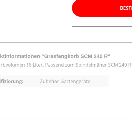
BEST
ktinformationen "Grasfangkorb SCM 240 R"
rbvolumen 18 Liter. Passend zum Spindelmäher SCM 240 R
ifizierung:
Zubehör Gartengeräte