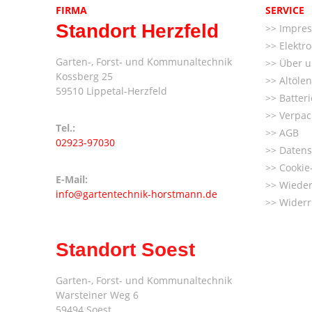
FIRMA
SERVICE
Standort Herzfeld
Impre
Elektr
Garten-, Forst- und Kommunaltechnik
Über u
Kossberg 25
Altöle
59510 Lippetal-Herzfeld
Batter
Verpac
Tel.:
AGB
02923-97030
Datens
Cookie-
E-Mail:
Wieder
info@gartentechnik-horstmann.de
Widerr
Standort Soest
Garten-, Forst- und Kommunaltechnik
Warsteiner Weg 6
59494 Soest