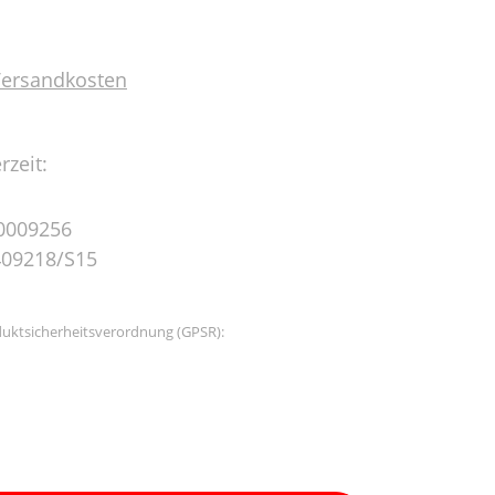
 Versandkosten
rzeit:
0009256
409218/S15
uktsicherheitsverordnung (GPSR):