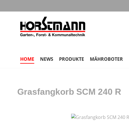
m Hauptinhalt springen
Zur Suche springen
Zur Hauptnavigation springen
HOME
NEWS
PRODUKTE
MÄHROBOTER
Grasfangkorb SCM 240 R
Bildergalerie überspringen