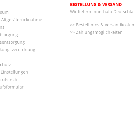
BESTELLUNG & VERSAND
Wir liefern innerhalb Deutschl
ssum
o-Altgeräterücknahme
Bestellinfos & Versandkoste
ns
Zahlungsmöglichkeiten
ntsorgung
ieentsorgung
kungsverordnung
chutz
Einstellungen
rufsrecht
ufsformular