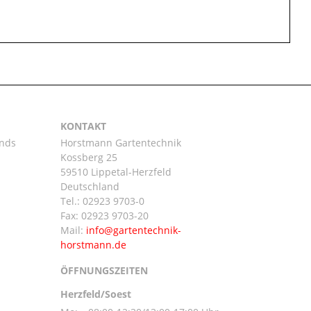
KONTAKT
ands
Horstmann Gartentechnik
Kossberg 25
59510 Lippetal-Herzfeld
n
Deutschland
Tel.:
02923 9703-0
Fax: 02923 9703-20
Mail:
ÖFFNUNGSZEITEN
Herzfeld/Soest