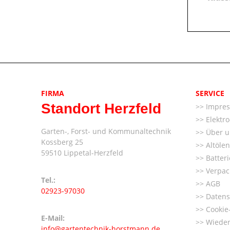
FIRMA
SERVICE
Standort Herzfeld
Impre
Elektr
Garten-, Forst- und Kommunaltechnik
Über u
Kossberg 25
Altöle
59510 Lippetal-Herzfeld
Batter
Verpac
Tel.:
AGB
02923-97030
Datens
Cookie-
E-Mail:
Wieder
info@gartentechnik-horstmann.de