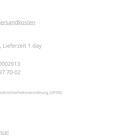
 Versandkosten
 Lieferzeit 1 day
0002913
87 70-02
uktsicherheitsverordnung (GPSR):
ice!