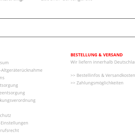
BESTELLUNG & VERSAND
Wir liefern innerhalb Deutschl
ssum
o-Altgeräterücknahme
Bestellinfos & Versandkoste
ns
Zahlungsmöglichkeiten
ntsorgung
ieentsorgung
kungsverordnung
chutz
Einstellungen
rufsrecht