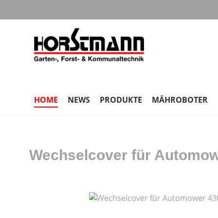
m Hauptinhalt springen
Zur Suche springen
Zur Hauptnavigation springen
HOME
NEWS
PRODUKTE
MÄHROBOTER
Wechselcover für Automow
Bildergalerie überspringen