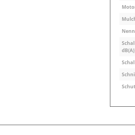
Motor
Mulc
Nenns
Schal
dB(A)
Schal
Schni
Schut