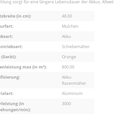
hlung sorgt für eine längere Lebensdauer der Akkus. Allwette
tsbreite (in cm):
48.00
urfart:
Mulchen
ebsart:
Akku
ntriebsart:
Schiebemäher
 (Gerät):
Orange
enleistung max (in m²):
800.00
ifizierung:
Akku-
Rasenmäher
ialart:
Aluminium
leistung (in
3000
ehungen/min):