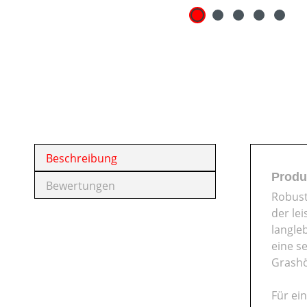
Beschreibung
Produ
Bewertungen
Robust
der le
langle
eine s
Grashö
Für ei