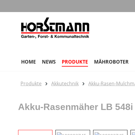
m Hauptinhalt springen
Zur Suche springen
Zur Hauptnavigation springen
HOME
NEWS
PRODUKTE
MÄHROBOTER
Produkte
Akkutechnik
Akku-Rasen-Mulchmä
Akku-Rasenmäher LB 548i 
Bildergalerie überspringen