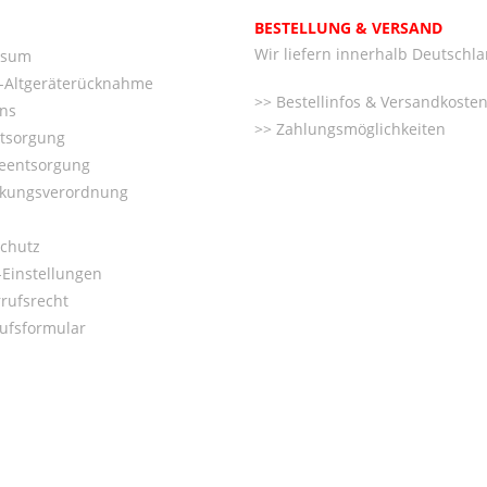
BESTELLUNG & VERSAND
Wir liefern innerhalb Deutschl
ssum
o-Altgeräterücknahme
Bestellinfos & Versandkoste
ns
Zahlungsmöglichkeiten
ntsorgung
ieentsorgung
kungsverordnung
chutz
Einstellungen
rufsrecht
ufsformular