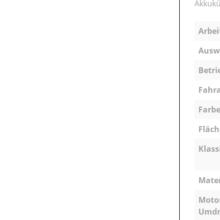
Akkukü
Arbei
Ausw
Betri
Fahra
Farbe
Fläch
Klass
Mater
Motor
Umdr