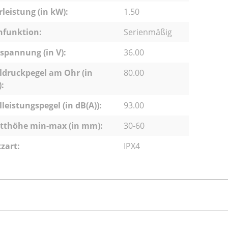
leistung (in kW):
1.50
hfunktion:
Serienmäßig
pannung (in V):
36.00
ldruckpegel am Ohr (in
80.00
):
lleistungspegel (in dB(A)):
93.00
tthöhe min-max (in mm):
30-60
zart:
IPX4