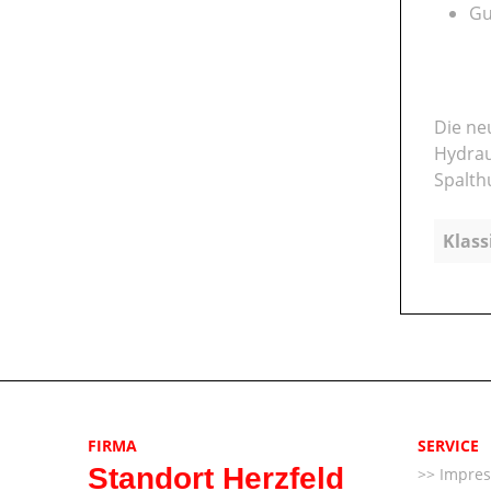
Gu
Die ne
Hydrau
Spalth
Klass
FIRMA
SERVICE
Standort Herzfeld
Impre