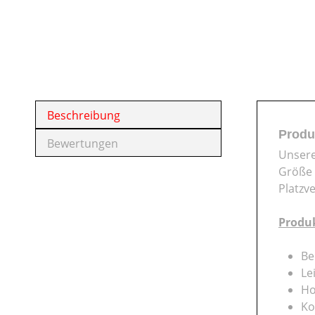
Beschreibung
Produ
Bewertungen
Unsere
Größe 
Platzv
Produ
Be
Le
Ho
Ko