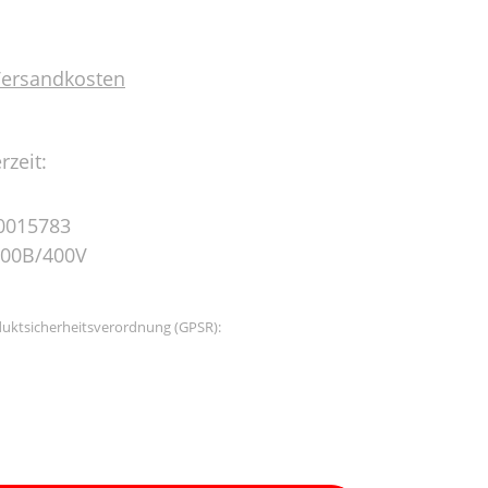
 Versandkosten
rzeit:
0015783
000B/400V
uktsicherheitsverordnung (GPSR):