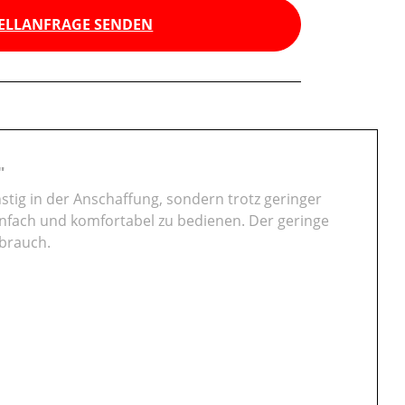
ELLANFRAGE SENDEN
"
stig in der Anschaffung, sondern trotz geringer
infach und komfortabel zu bedienen. Der geringe
ebrauch.