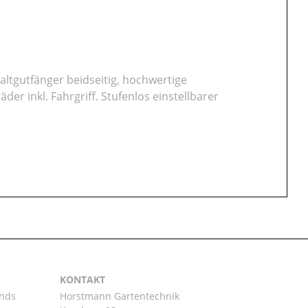
altgutfänger beidseitig, hochwertige
r inkl. Fahrgriff. Stufenlos einstellbarer
KONTAKT
ands
Horstmann Gartentechnik