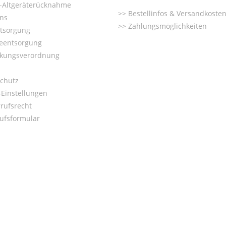
o-Altgeräterücknahme
Bestellinfos & Versandkoste
ns
Zahlungsmöglichkeiten
ntsorgung
ieentsorgung
kungsverordnung
chutz
Einstellungen
rufsrecht
ufsformular