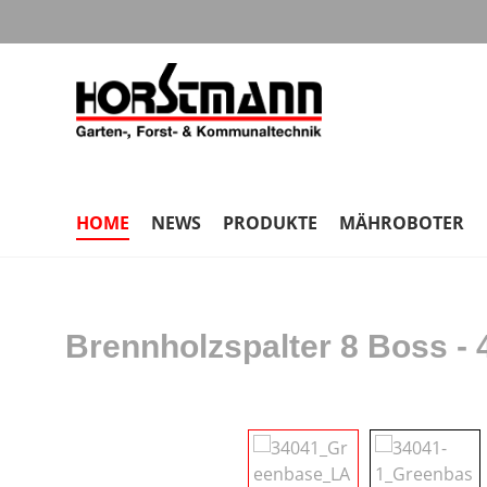
m Hauptinhalt springen
Zur Suche springen
Zur Hauptnavigation springen
HOME
NEWS
PRODUKTE
MÄHROBOTER
Brennholzspalter 8 Boss - 
Bildergalerie überspringen