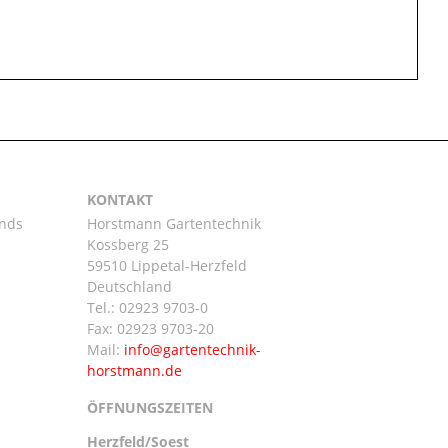
KONTAKT
ands
Horstmann Gartentechnik
Kossberg 25
59510 Lippetal-Herzfeld
n
Deutschland
Tel.:
02923 9703-0
Fax: 02923 9703-20
Mail:
ÖFFNUNGSZEITEN
Herzfeld/Soest