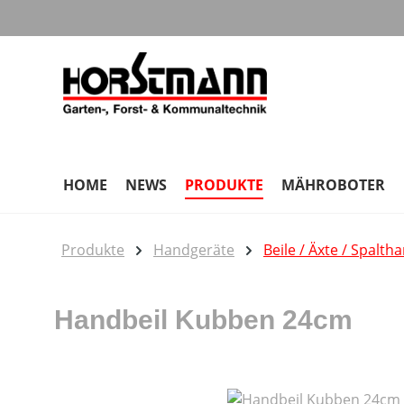
m Hauptinhalt springen
Zur Suche springen
Zur Hauptnavigation springen
HOME
NEWS
PRODUKTE
MÄHROBOTER
Produkte
Handgeräte
Beile / Äxte / Spalt
Handbeil Kubben 24cm
Bildergalerie überspringen