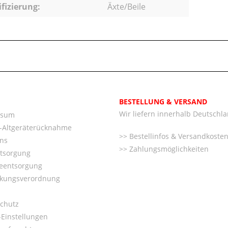
ifizierung:
Äxte/Beile
BESTELLUNG & VERSAND
Wir liefern innerhalb Deutschl
ssum
o-Altgeräterücknahme
Bestellinfos & Versandkoste
ns
Zahlungsmöglichkeiten
ntsorgung
ieentsorgung
kungsverordnung
chutz
Einstellungen