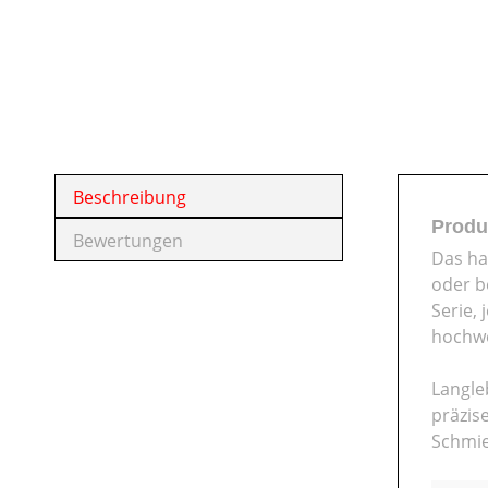
Beschreibung
Produ
Bewertungen
Das ha
oder b
Serie, 
hochwe
Langle
präzis
Schmie