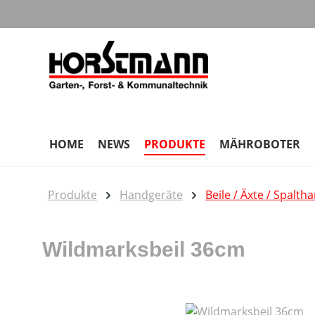
m Hauptinhalt springen
Zur Suche springen
Zur Hauptnavigation springen
HOME
NEWS
PRODUKTE
MÄHROBOTER
Produkte
Handgeräte
Beile / Äxte / Spalt
Wildmarksbeil 36cm
Bildergalerie überspringen