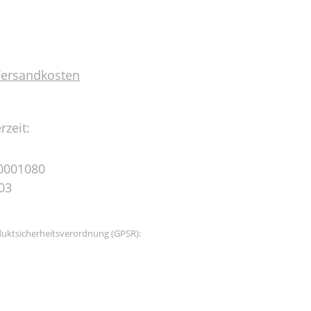
 Versandkosten
rzeit:
0001080
03
uktsicherheitsverordnung (GPSR):