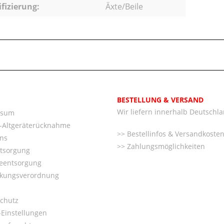
ifizierung:
Äxte/Beile
BESTELLUNG & VERSAND
Wir liefern innerhalb Deutschl
ssum
o-Altgeräterücknahme
Bestellinfos & Versandkoste
ns
Zahlungsmöglichkeiten
ntsorgung
ieentsorgung
kungsverordnung
chutz
Einstellungen