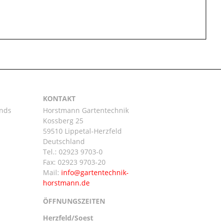
KONTAKT
ands
Horstmann Gartentechnik
Kossberg 25
59510 Lippetal-Herzfeld
n
Deutschland
Tel.:
02923 9703-0
Fax: 02923 9703-20
Mail:
ÖFFNUNGSZEITEN
Herzfeld/Soest