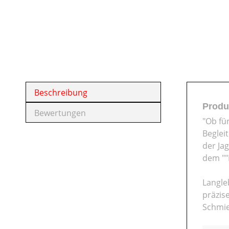
Beschreibung
Produ
Bewertungen
"Ob fü
Beglei
der Ja
dem ""
Langle
präzis
Schmie