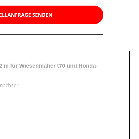
ELLANFRAGE SENDEN
2 m für Wiesenmäher t70 und Honda-
inachser