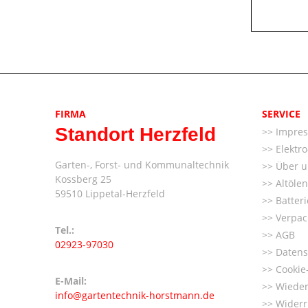
FIRMA
SERVICE
Standort Herzfeld
Impre
Elektr
Garten-, Forst- und Kommunaltechnik
Über u
Kossberg 25
Altöle
59510 Lippetal-Herzfeld
Batter
Verpac
Tel.:
AGB
02923-97030
Datens
Cookie-
E-Mail:
Wieder
info@gartentechnik-horstmann.de
Widerr