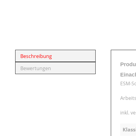
Beschreibung
Produ
Bewertungen
Einac
ESM-Sc
Arbeit
inkl. v
Klass