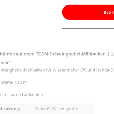
BEST
ktinformationen "ESM-Schwinghebel-Mähbalken 1,1
hser"
hwinghebel-Mähbalken für Wiesenmäher t70 und Honda-E
sbreite: 1,12 m
erstellbaren Laufsohlen
ifizierung:
Zubehör Gartengeräte