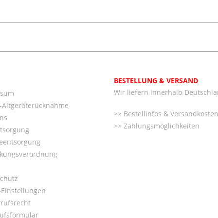
BESTELLUNG & VERSAND
Wir liefern innerhalb Deutschl
ssum
o-Altgeräterücknahme
Bestellinfos & Versandkoste
ns
Zahlungsmöglichkeiten
ntsorgung
ieentsorgung
kungsverordnung
chutz
Einstellungen
rufsrecht
ufsformular