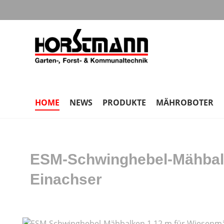
m Hauptinhalt springen
Zur Suche springen
Zur Hauptnavigation springen
HOME
NEWS
PRODUKTE
MÄHROBOTER
ESM-Schwinghebel-Mähbalk
Einachser
Bildergalerie überspringen