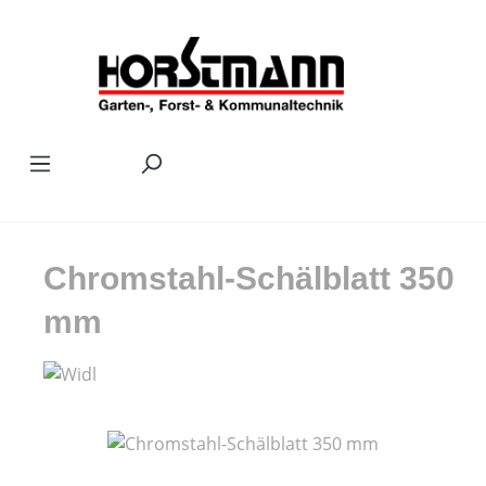
Zum Hauptinhalt springen
Chromstahl-Schälblatt 350
mm
Bildergalerie überspringen