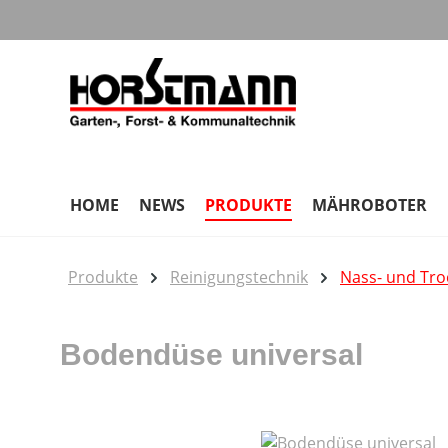
m Hauptinhalt springen
Zur Suche springen
Zur Hauptnavigation springen
HOME
NEWS
PRODUKTE
MÄHROBOTER
Produkte
Reinigungstechnik
Nass- und Tr
Bodendüse universal
Bildergalerie überspringen