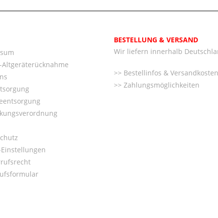
BESTELLUNG & VERSAND
Wir liefern innerhalb Deutschl
ssum
o-Altgeräterücknahme
Bestellinfos & Versandkoste
ns
Zahlungsmöglichkeiten
ntsorgung
ieentsorgung
kungsverordnung
chutz
Einstellungen
rufsrecht
ufsformular