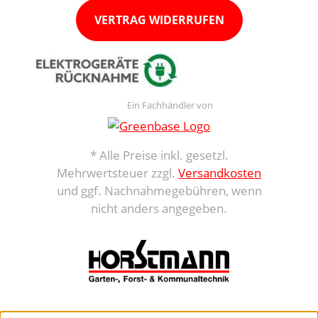
VERTRAG WIDERRUFEN
Ein Fachhändler von
* Alle Preise inkl. gesetzl.
Mehrwertsteuer zzgl.
Versandkosten
und ggf. Nachnahmegebühren, wenn
nicht anders angegeben.