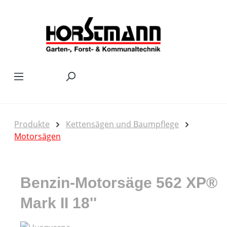
Zum Hauptinhalt springen
Produkte
Kettensägen und Baumpflege
Motorsägen
Benzin-Motorsäge 562 XP®
Mark II 18''