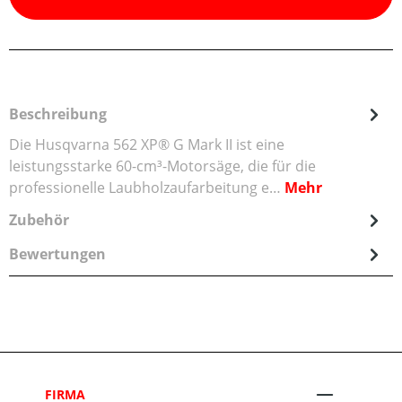
Beschreibung
Die Husqvarna 562 XP® G Mark II ist eine
leistungsstarke 60-cm³-Motorsäge, die für die
professionelle Laubholzaufarbeitung e…
Mehr
Zubehör
Bewertungen
FIRMA